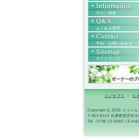
サロン情報
よくある質問
予約・お問い合わせ
サイトマップ
コンセプト
｜
エ
Copyright
©
2026 とぅいんくる
〒663-8214 兵庫県西宮市
Tel：0798-22-0045 / E-ma