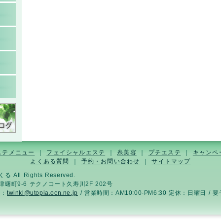
ステメニュー
｜
フェイシャルエステ
｜
糸美容
｜
プチエステ
｜
キャンペ
よくある質問
｜
予約・お問い合わせ
｜
サイトマップ
 All Rights Reserved.
今津曙町9-6 テクノコート久寿川2F 202号
il：
twinkl@utopia.ocn.ne.jp
/ 営業時間：AM10:00-PM6:30 定休：日曜日 / 