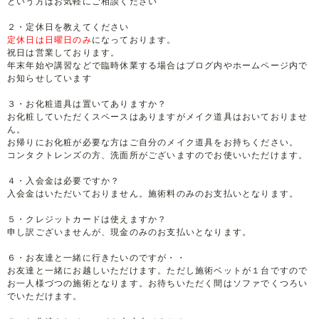
という方はお気軽にご相談ください
２・定休日を教えてください
定休日は日曜日のみ
になっております。
祝日は営業しております。
年末年始や講習などで臨時休業する場合はブログ内やホームページ内で
お知らせしています
３・お化粧道具は置いてありますか？
お化粧していただくスペースはありますがメイク道具はおいておりませ
ん。
お帰りにお化粧が必要な方はご自分のメイク道具をお持ちください。
コンタクトレンズの方、洗面所がございますのでお使いいただけます。
４・入会金は必要ですか？
入会金はいただいておりません。施術料のみのお支払いとなります。
５・クレジットカードは使えますか？
申し訳ございませんが、現金のみのお支払いとなります。
６・お友達と一緒に行きたいのですが・・
お友達と一緒にお越しいただけます。ただし施術ベットが１台ですので
お一人様づつの施術となります。お待ちいただく間はソファでくつろい
でいただけます。